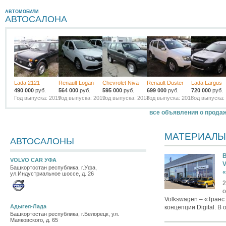
АВТОМОБИЛИ
АВТОСАЛОНА
Lada 2121
Renault Logan
Chevrolet Niva
Renault Duster
Lada Largus
490 000
руб.
564 000
руб.
595 000
руб.
699 000
руб.
720 000
руб.
Год выпуска: 2019
Год выпуска: 2019
Год выпуска: 2018
Год выпуска: 2018
Год выпуска:
все объявления о прода
МАТЕРИАЛЫ
АВТОСАЛОНЫ
В
VOLVO CAR УФА
V
Башкортостан республика, г.Уфа,
ул.Индустриальное шоссе, д. 26
2
о
Volkswagen – «Транс
Адыгея-Лада
концепции Digital. В 
Башкортостан республика, г.Белорецк, ул.
Маяковского, д. 65